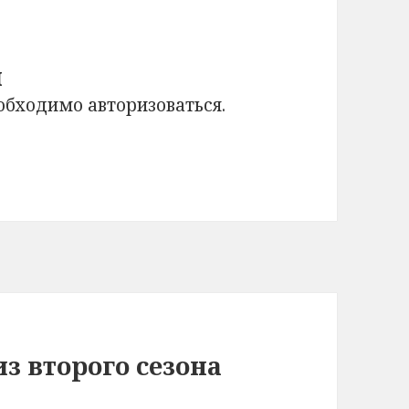
й
еобходимо
авторизоваться
.
з второго сезона