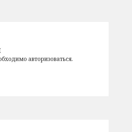
й
еобходимо
авторизоваться
.