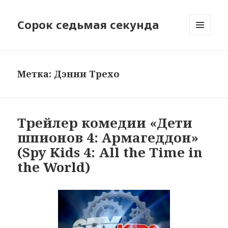
Сорок седьмая секунда
МЕНЮ
И
ВИДЖЕТЫ
Метка:
Дэнни Трехо
Трейлер комедии «Дети
шпионов 4: Армагеддон»
(Spy Kids 4: All the Time in
the World)