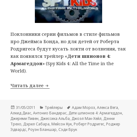
Поклонники серии фильмов в стиле фильмов
про Джеймса Бонда, но для детей от Роберта
Родригеса будут кусать локти от волнения, так
как появился трейлер «
Дети шпионов 4:
Армагеддон
» (Spy Kids 4: All the Time in the
World).
Трейлер комедии «Дети шпионов 4: Арма
Читать далее
Опубликовано
Рубрики
Метки
31/05/2011
Трейлеры
Адам Мороз
,
Алекса Вега
,
Алкид Диас
,
Антонио Бандерас
,
Дети шпионов 4: Армагеддон
,
Джереми Пивен
,
Джессика Альба
,
Джоэл Мак-Хейл
,
Дэнни
Трехо
,
Дэрил Сабара
,
Мейсон Кук
,
Роберт Родригес
,
Роджер
Эдвардс
,
Роуэн Бланшар
,
Сэди Брук