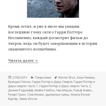
Время летит, и уже в июле мы увидим
последнюю главу саги о Гарри Поттере.
Несомненно, каждый досмотрит фильм до
титров, ведь он будет завершающим в истории
знаменитого волшебника.
Телеролик «Гарри Поттер и Дары смерти:
Читать далее
Опубликовано
Рубрики
Метки
27/05/2011
Телеролики
Warner Bros
,
Алан Рикман
,
Брендан Глисон
,
Гарри Поттер и Дары Смерти
,
Гарри Поттер и
Дары смерти: Часть 1
,
Гарри Поттер и Дары смерти: Часть 2
,
Дэниел Рэдклифф
,
Майкл Гэмбон
,
Ник Моран
,
Ральф Файнс
,
Руперт Гринт
,
Стив Кловес
,
удаленные сцены
,
Хелена Бонэм
Картер
,
Эмма Уотсон