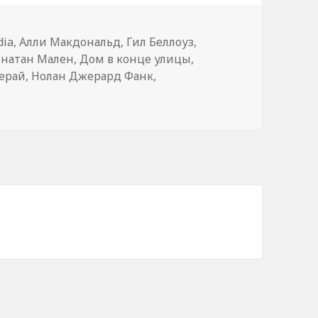
dia
,
Алли Макдональд
,
Гил Беллоуз
,
натан Мален
,
Дом в конце улицы
,
ерай
,
Нолан Джерард Фанк
,