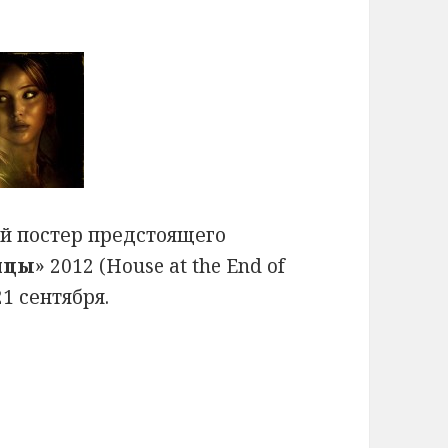
й постер предстоящего
ицы
» 2012 (House at the End of
21 сентября.
ера «Дом в конце улицы» (2012)