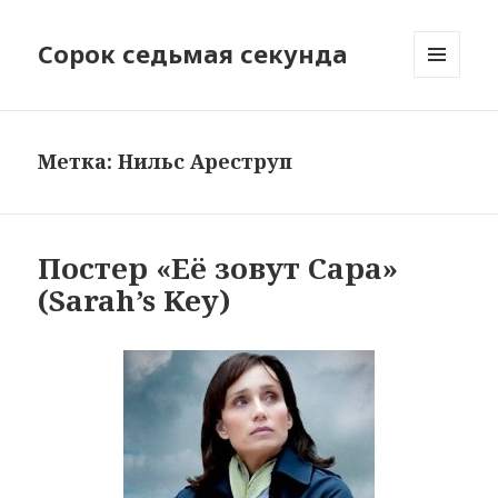
Сорок седьмая секунда
МЕНЮ
И
ВИДЖЕТЫ
Метка:
Нильс Ареструп
Постер «Её зовут Сара»
(Sarah’s Key)