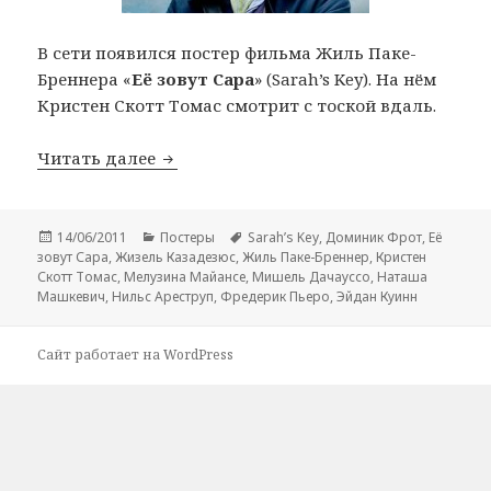
В сети появился постер фильма Жиль Паке-
Бреннера «
Её зовут Сара
» (Sarah’s Key). На нём
Кристен Скотт Томас смотрит с тоской вдаль.
Постер «Её зовут Сара» (Sarah’s Key)
Читать далее
Опубликовано
Рубрики
Метки
14/06/2011
Постеры
Sarah’s Key
,
Доминик Фрот
,
Её
зовут Сара
,
Жизель Казадезюс
,
Жиль Паке-Бреннер
,
Кристен
Скотт Томас
,
Мелузина Майансе
,
Мишель Дачауссо
,
Наташа
Машкевич
,
Нильс Ареструп
,
Фредерик Пьеро
,
Эйдан Куинн
Сайт работает на WordPress