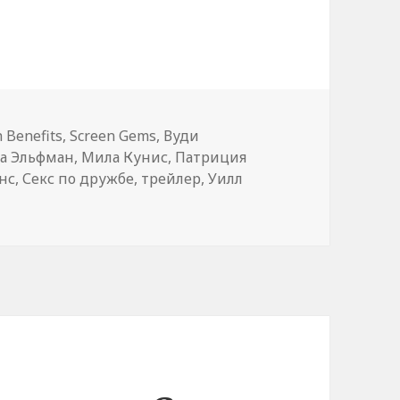
с по дружбе» (Friends with Benefits)
h Benefits
,
Screen Gems
,
Вуди
а Эльфман
,
Мила Кунис
,
Патриция
нс
,
Секс по дружбе
,
трейлер
,
Уилл