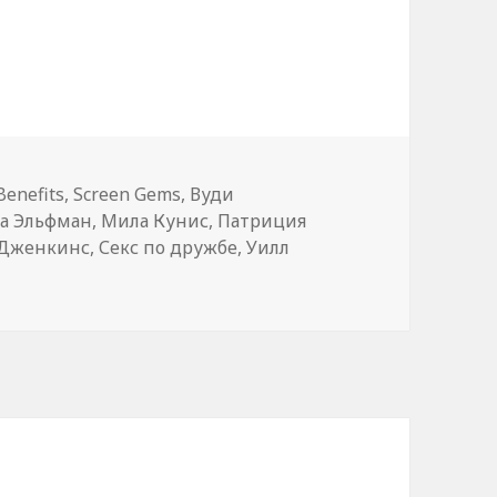
 «Секс по дружбе» (Friends with Benefits)
Benefits
,
Screen Gems
,
Вуди
а Эльфман
,
Мила Кунис
,
Патриция
 Дженкинс
,
Секс по дружбе
,
Уилл