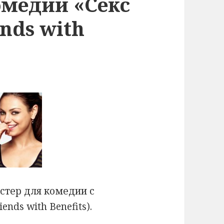
омедии «Секс
nds with
стер для комедии с
riends with Benefits).