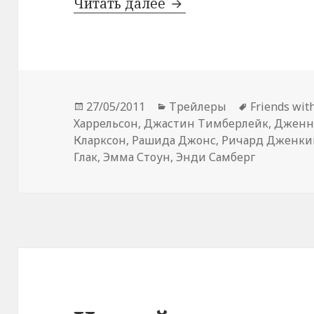
Трейлер комедии «Сек
Читать далее
Опубликовано
Рубрики
Метки
27/05/2011
Трейлеры
Friends wit
Харрельсон
,
Джастин Тимберлейк
,
Дженн
Кларксон
,
Рашида Джонс
,
Ричард Дженки
Глак
,
Эмма Стоун
,
Энди Самберг