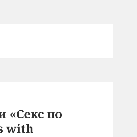
 «Секс по
s with