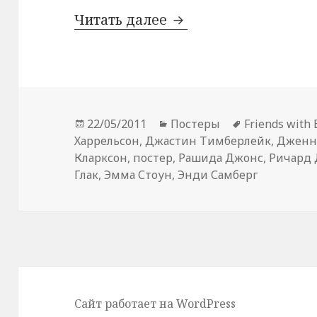
Новый постер комедии
Читать далее
Опубликовано
Рубрики
Метки
22/05/2011
Постеры
Friends with 
Харрельсон
,
Джастин Тимберлейк
,
Дженн
Кларксон
,
постер
,
Рашида Джонс
,
Ричард
Глак
,
Эмма Стоун
,
Энди Самберг
Сайт работает на WordPress