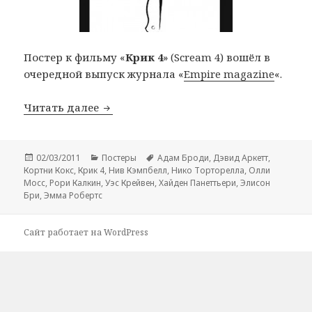
Постер к фильму «
Крик 4
» (Scream 4) вошёл в
очередной выпуск журнала «
Empire magazine
«.
Постер к фильму «Крик 4» от минима
Читать далее
Опубликовано
Рубрики
Метки
02/03/2011
Постеры
Адам Броди
,
Дэвид Аркетт
,
Кортни Кокс
,
Крик 4
,
Нив Кэмпбелл
,
Нико Торторелла
,
Олли
Мосс
,
Рори Калкин
,
Уэс Крейвен
,
Хайден Панеттьери
,
Элисон
Бри
,
Эмма Робертс
Сайт работает на WordPress