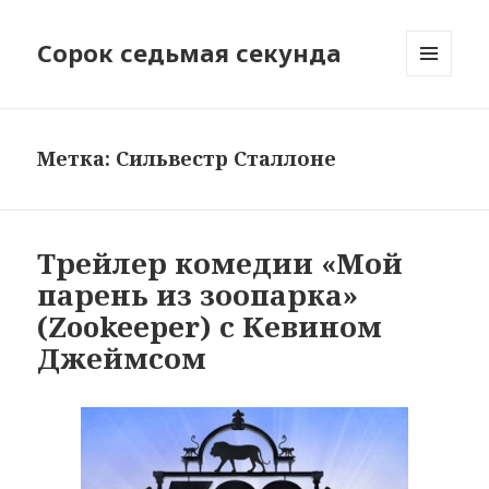
Сорок седьмая секунда
МЕНЮ
И
ВИДЖЕТЫ
Метка:
Сильвестр Сталлоне
Трейлер комедии «Мой
парень из зоопарка»
(Zookeeper) с Кевином
Джеймсом