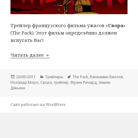
Трейлер французского фильма ужасов «
Свора
»
(The Pack). Этот фильм определённо должен
испугать Вас!
Эксклюзивный трейлер французского х
Читать далее
Опубликовано
Рубрики
Метки
20/05/2011
Трейлеры
The Pack
,
Бенжамин Биолэй
,
Иоланда Моро
,
Свора
,
трейлер
,
Франк Ричард
,
Эмили
Декьенн
Сайт работает на WordPress