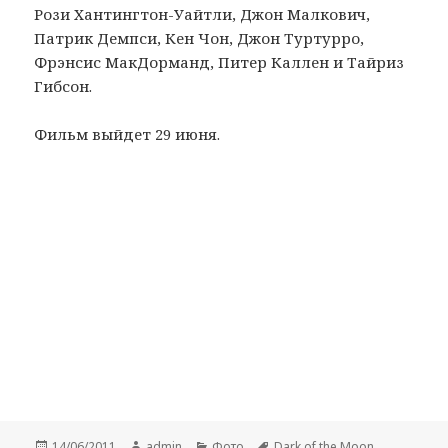
Рози Хантингтон-Уайтли, Джон Малкович,
Патрик Демпси, Кен Чон, Джон Туртурро,
Фрэнсис МакДорманд, Питер Каллен и Тайриз
Гибсон.
Фильм выйдет 29 июня.
Опубликовано
Автор
Рубрики
Метки
14/06/2011
admin
Фото
Dark of the Moon
,