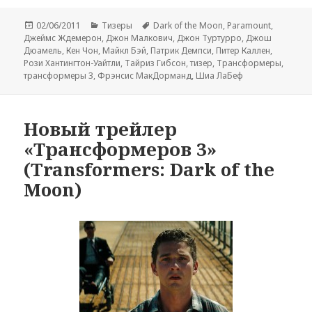
Опубликовано
Рубрики
Метки
02/06/2011
Тизеры
Dark of the Moon
,
Paramount
,
Джеймс Ждемерон
,
Джон Малкович
,
Джон Туртурро
,
Джош
Дюамель
,
Кен Чон
,
Майкл Бэй
,
Патрик Демпси
,
Питер Каллен
,
Рози Хантингтон-Уайтли
,
Тайриз Гибсон
,
тизер
,
Трансформеры
,
трансформеры 3
,
Фрэнсис МакДорманд
,
Шиа ЛаБеф
Новый трейлер
«Трансформеров 3»
(Transformers: Dark of the
Moon)