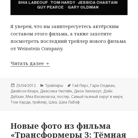
Я уверен, что вы заинтересуетесь актёрским
составом этого фильма, а также захотите
посмотреть последний трейлер нового фильма
от Weinstein Company.
Трейлер и постер драмы «Самый пьян
Читать далее
Опубликовано
Рубрики
Метки
25/04/2012
Трейлеры
Гай Пирс
,
Гари Олдман
,
Джейсон Кларк
,
Джессика Честейн
,
Джон Хиллкоут
,
Дэйн
ДеХаан
,
Миа Васиковска
,
постер
,
Самый пьяный округ в мире
,
Том Харди
,
трейлер
,
Шиа
,
Шиа ЛаБеф
Новые фото из фильма
«Трансформеры 3: Тёмная