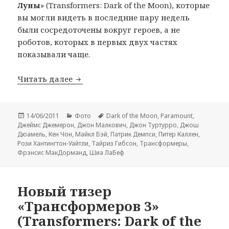
Луны
» (Transformers: Dark of the Moon), которые
вы могли видеть в последние пару недель
были сосредоточены вокруг героев, а не
роботов, которых в первых двух частях
показывали чаще.
Новые фото из фильма «Трансформеры 3
Читать далее
Опубликовано
Рубрики
Метки
14/06/2011
Фото
Dark of the Moon
,
Paramount
,
Джеймс Джемерон
,
Джон Малкович
,
Джон Туртурро
,
Джош
Дюамель
,
Кен Чон
,
Майкл Бэй
,
Патрик Демпси
,
Питер Каллен
,
Рози Хантингтон-Уайтли
,
Тайриз Гибсон
,
Трансформеры
,
Фрэнсис МакДорманд
,
Шиа ЛаБеф
Новый тизер
«Трансформеров 3»
(Transformers: Dark of the