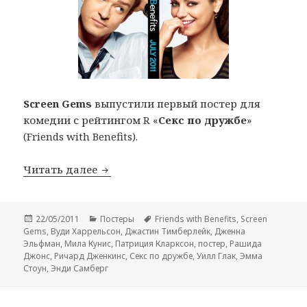
Screen Gems
выпустили первый постер для
комедии с рейтингом R «
Секс по дружбе
»
(Friends with Benefits).
Новый постер комедии «Секс по дружбе»
Читать далее
Опубликовано
Рубрики
Метки
22/05/2011
Постеры
Friends with Benefits
,
Screen
Gems
,
Вуди Харрельсон
,
Джастин Тимберлейк
,
Дженна
Эльфман
,
Мила Кунис
,
Патриция Кларксон
,
постер
,
Рашида
Джонс
,
Ричард Дженкинс
,
Секс по дружбе
,
Уилл Глак
,
Эмма
Стоун
,
Энди Самберг