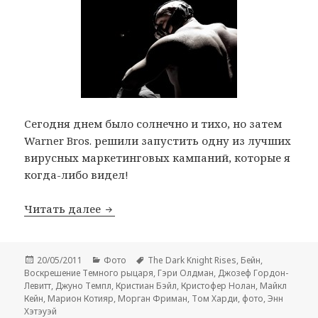
Сегодня днем ​​было солнечно и тихо, но затем
Warner Bros. решили запустить одну из лучших
вирусных маркетинговых кампаний, которые я
когда-либо видел!
Первое изображение Бейна (Том Харди)
Читать далее
Опубликовано
Рубрики
Метки
20/05/2011
Фото
The Dark Knight Rises
,
Бейн
,
Воскрешение Темного рыцаря
,
Гэри Олдман
,
Джозеф Гордон-
Левитт
,
Джуно Темпл
,
Кристиан Бэйл
,
Кристофер Нолан
,
Майкл
Кейн
,
Марион Котияр
,
Морган Фриман
,
Том Харди
,
фото
,
Энн
Хэтэуэй