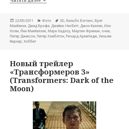
Опубликовано
Рубрики
Метки
22/05/2011
Фото
3D
,
Бильбо Бэггинс
,
Брет
МакКензи
,
Джед Брофи
,
Джеймс Несбитт
,
Джон Каллен
,
Иэн
Холм
,
Йен МакКеллен
,
Марк Хадлоу
,
Мартин Фриман
,
очки
,
Питер Джексон
,
Питер Хэмблтон
,
Ричард Армитидж
,
Уильям
Кирхер
,
Хоббит
Новый трейлер
«Трансформеров 3»
(Transformers: Dark of the
Moon)