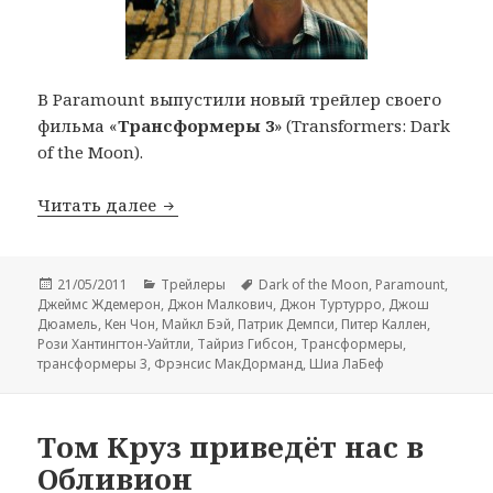
В Paramount выпустили новый трейлер своего
фильма «
Трансформеры 3
» (Transformers: Dark
of the Moon).
Новый трейлер «Трансформеров 3» (Tra
Читать далее
Опубликовано
Рубрики
Метки
21/05/2011
Трейлеры
Dark of the Moon
,
Paramount
,
Джеймс Ждемерон
,
Джон Малкович
,
Джон Туртурро
,
Джош
Дюамель
,
Кен Чон
,
Майкл Бэй
,
Патрик Демпси
,
Питер Каллен
,
Рози Хантингтон-Уайтли
,
Тайриз Гибсон
,
Трансформеры
,
трансформеры 3
,
Фрэнсис МакДорманд
,
Шиа ЛаБеф
Том Круз приведёт нас в
Обливион