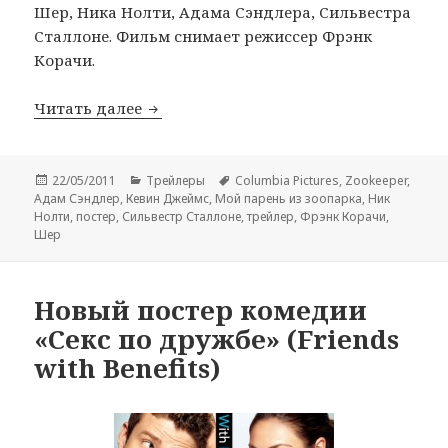
Шер, Ника Нолти, Адама Сэндлера, Сильвестра
Сталлоне. Фильм снимает режиссер Фрэнк
Корачи.
Трейлер комедии «Мой парень из зооп
Читать далее
Опубликовано
Рубрики
Метки
22/05/2011
Трейлеры
Columbia Pictures
,
Zookeeper
,
Адам Сэндлер
,
Кевин Джеймс
,
Мой парень из зоопарка
,
Ник
Нолти
,
постер
,
Сильвестр Сталлоне
,
трейлер
,
Фрэнк Корачи
,
Шер
Новый постер комедии
«Секс по дружбе» (Friends
with Benefits)