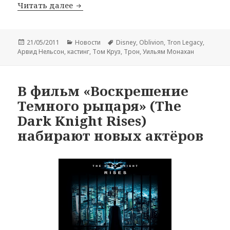
Том Круз приведёт нас в Обливион
Читать далее
Опубликовано
Рубрики
Метки
21/05/2011
Новости
Disney
,
Oblivion
,
Tron Legacy
,
Арвид Нельсон
,
кастинг
,
Том Круз
,
Трон
,
Уильям Монахан
В фильм «Воскрешение
Темного рыцаря» (The
Dark Knight Rises)
набирают новых актёров