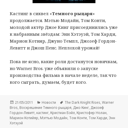
Кастинг в сиквел «
Темного рыцаря
»
продолжается. Мэтью Модайн, Том Конти,
молодой актёр Джое Кинг присоединились уже
к набранным звёздам: Энн Хэтэуэй, Том Харди,
Марион Котияр, Джуно Темпл, Джозеф Гордон-
Левитт и Джош Пенс. Неплохой урожай!
Пока не ясно, какие роли достанутся новичкам,
но Warner Bros. уже объявили о запуске
производства фильма в начале неделе, так что
кого сыграть, думаем, будет кого.
Опубликовано
Рубрики
Метки
21/05/2011
Новости
The Dark Knight Rises
,
Warner
Bros
,
Воскрешение Темного рыцаря
,
Джо Кинг
,
Джозеф
Гордон-Левитт
,
кастинг
,
Кристиан Бэйл
,
Кристофер Нолан
,
Марион Котийяр
,
Мэттью Модайн
,
Том Конти
,
Том Харди
,
Энн
Хэтэуэй