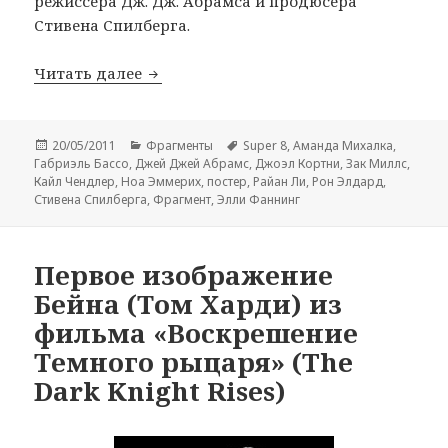
режиссера Дж. Дж. Абрамса и продюсера
Стивена Спилберга.
Фрагмент и новый международный пост
Читать далее
Опубликовано
Рубрики
Метки
20/05/2011
Фрагменты
Super 8
,
Аманда Михалка
,
Габриэль Бассо
,
Джей Джей Абрамс
,
Джоэл Кортни
,
Зак Миллс
,
Кайл Чендлер
,
Ноа Эммерих
,
постер
,
Райан Ли
,
Рон Элдард
,
Стивена Спилберга
,
Фрагмент
,
Элли Фаннинг
Первое изображение
Бейна (Том Харди) из
фильма «Воскрешение
Темного рыцаря» (The
Dark Knight Rises)