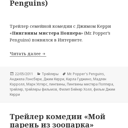
Penguins)
Трейлер семейной комедии с Джимом Керри
«
Пингвины мистера Поппера
» (Mr. Popper’s
Penguins) появился в Интернете.
Новый трейлер комедии «Пингвины мис
Читать далее
Опубликовано
Рубрики
Метки
22/05/2011
Трейлеры
Mr. Popper's Penguins
,
Анджела Лэнсбери
,
Джим Керри
,
Карла Гуджино
,
Мадлен
Кэрролл
,
Марк Уотерс
,
пингвины
,
Пингвины мистера Поппера
,
трейлер
,
трейлеры фильмов
,
Филип Бейкер Холл
,
фильм Джим
Керри
Трейлер комедии «Мой
парень из зоопарка»