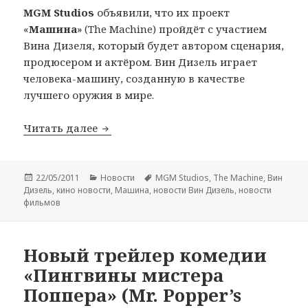
MGM Studios
объявили, что их проект
«
Машина
» (The Machine) пройдёт с участием
Вина Дизеля, который будет автором сценария,
продюсером и актёром. Вин Дизель играет
человека-машину, созданную в качестве
лучшего оружия в мире.
MGM Studio подтвердила участие Вина
Читать далее
Опубликовано
Рубрики
Метки
22/05/2011
Новости
MGM Studios
,
The Machine
,
Вин
Дизель
,
кино новости
,
Машина
,
новости Вин Дизель
,
новости
фильмов
Новый трейлер комедии
«Пингвины мистера
Поппера» (Mr. Popper’s